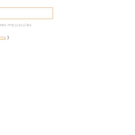
tres majuscules
nts
)