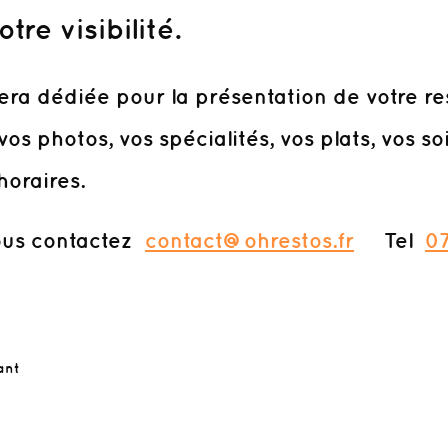
re visibilité.
ra dédiée pour la présentation de votre re
vos photos, vos spécialités, vos plats, vos so
horaires.
ontactez
contact@ohrestos.fr
Tel
07
ant