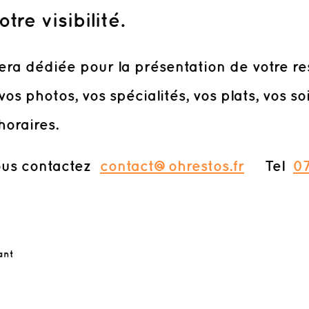
re visibilité.
ra dédiée pour la présentation de votre re
vos photos, vos spécialités, vos plats, vos so
horaires.
ontactez
contact@ohrestos.fr
Tel
07
ant