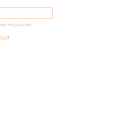
tres majuscules
nts
)