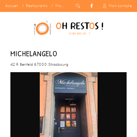
Accueil
Restaurants
Michelangelo
Mon compte
MICHELANGELO
42 R Benfeld 67000 Strasbourg