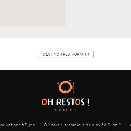
C'EST MON RESTAURANT !
 privatiser à Dijon
Où sortir le soir lors d’un evjf à Dijon ?