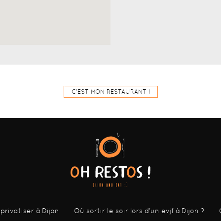
C'EST MON RESTAURANT !
 privatiser à Dijon
Où sortir le soir lors d’un evjf à Dijon ?