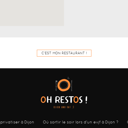
C'EST MON RESTAURANT !
 privatiser à Dijon
Où sortir le soir lors d’un evjf à Dijon ?