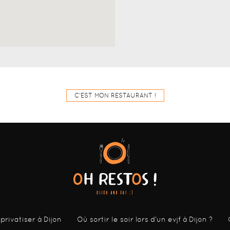
C'EST MON RESTAURANT !
 privatiser à Dijon
Où sortir le soir lors d’un evjf à Dijon ?