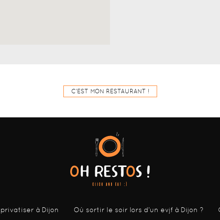
C'EST MON RESTAURANT !
 privatiser à Dijon
Où sortir le soir lors d’un evjf à Dijon ?