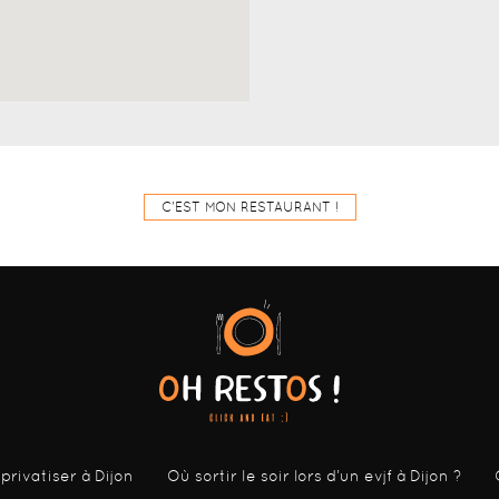
C'EST MON RESTAURANT !
 privatiser à Dijon
Où sortir le soir lors d’un evjf à Dijon ?