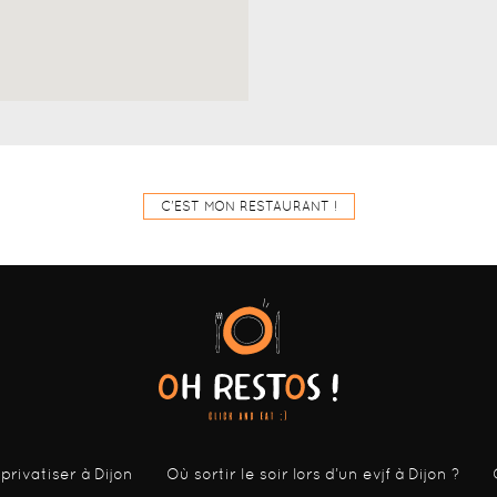
C'EST MON RESTAURANT !
 privatiser à Dijon
Où sortir le soir lors d’un evjf à Dijon ?