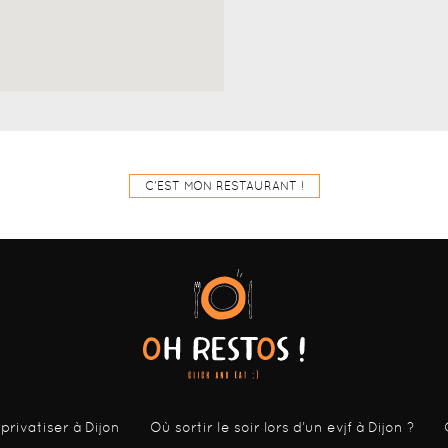
C'EST MON RESTAURANT !
 privatiser à Dijon
Où sortir le soir lors d’un evjf à Dijon ?