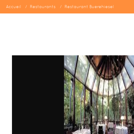
Accueil
Restaurants
Restaurant Buerehiesel