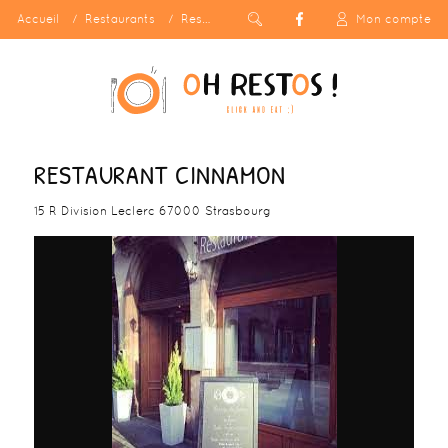
Accueil
Restaurants
Restaurant Cinnamon
Mon compte
RESTAURANT CINNAMON
15 R Division Leclerc 67000 Strasbourg