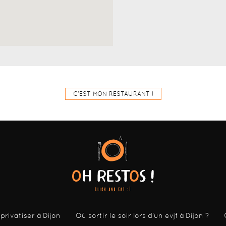
C'EST MON RESTAURANT !
 privatiser à Dijon
Où sortir le soir lors d’un evjf à Dijon ?