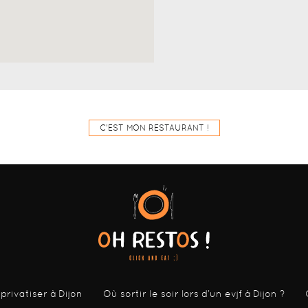
C'EST MON RESTAURANT !
 privatiser à Dijon
Où sortir le soir lors d’un evjf à Dijon ?