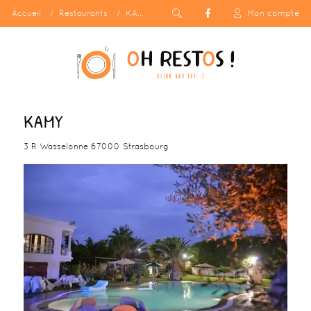
Accueil
Restaurants
KAMY
Mon compte
KAMY
3 R Wasselonne 67000 Strasbourg