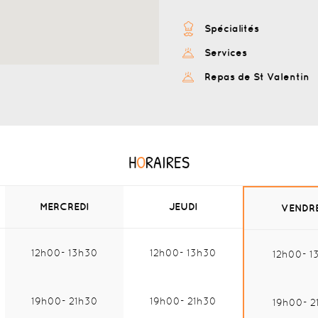
Spécialités
Services
Repas de St Valentin
H
O
RAIRES
MERCREDI
JEUDI
VENDR
12h00
13h30
12h00
13h30
12h00
1
Midi :
Midi :
Mi
19h00
21h30
19h00
21h30
19h00
2
Soir :
Soir :
Soi