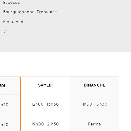
Espèces
Bourguignonne, Française
Menu midi
✓
SAMEDI
DIMANCHE
EDI
12h00
13h30
11h30
13h30
3h30
Midi :
Midi :
di :
19h00
21h30
Fermé
1h30
Soir :
Soir :
r :