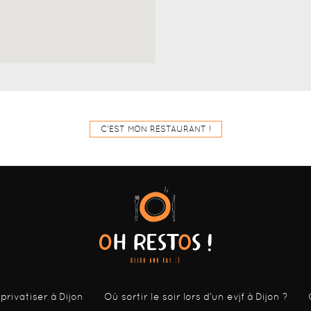
C'EST MON RESTAURANT !
 privatiser à Dijon
Où sortir le soir lors d’un evjf à Dijon ?