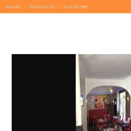
Accueil
Restaurants
SushiBurger