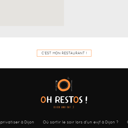
C'EST MON RESTAURANT !
 privatiser à Dijon
Où sortir le soir lors d’un evjf à Dijon ?