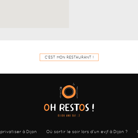
C'EST MON RESTAURANT !
 privatiser à Dijon
Où sortir le soir lors d’un evjf à Dijon ?