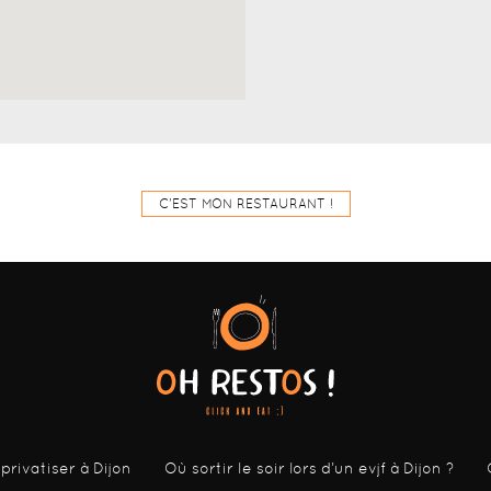
C'EST MON RESTAURANT !
 privatiser à Dijon
Où sortir le soir lors d’un evjf à Dijon ?