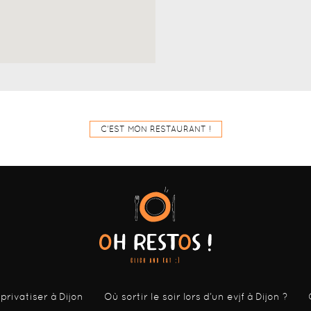
C'EST MON RESTAURANT !
 privatiser à Dijon
Où sortir le soir lors d’un evjf à Dijon ?