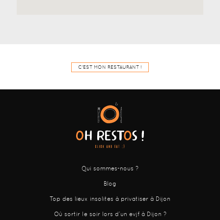
C'EST MON RESTAURANT !
Qui sommes-nous ?
Blog
Top des lieux insolites à privatiser à Dijon
Où sortir le soir lors d’un evjf à Dijon ?