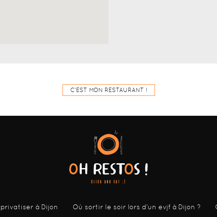
C'EST MON RESTAURANT !
 privatiser à Dijon
Où sortir le soir lors d’un evjf à Dijon ?