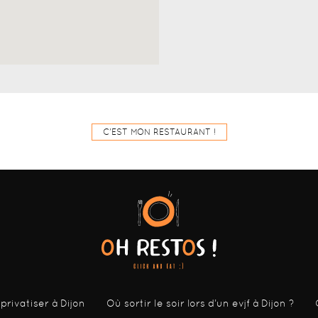
C'EST MON RESTAURANT !
 privatiser à Dijon
Où sortir le soir lors d’un evjf à Dijon ?