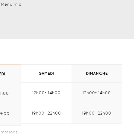
Menu midi
SAMEDI
DIMANCHE
EDI
12h00
14h00
12h00
14h00
4h00
Midi :
Midi :
di :
19h00
22h00
19h00
22h00
2h00
Soir :
Soir :
r :
omotions.