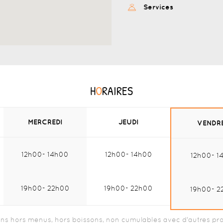
Services
H
O
RAIRES
MERCREDI
JEUDI
VENDR
12h00
14h00
12h00
14h00
12h00
1
Midi :
Midi :
Mi
19h00
22h00
19h00
22h00
19h00
2
Soir :
Soir :
Soi
ns hors menus, hors boissons, non cumulables avec d'autres pr