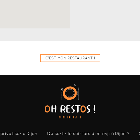
C'EST MON RESTAURANT !
 privatiser à Dijon
Où sortir le soir lors d’un evjf à Dijon ?