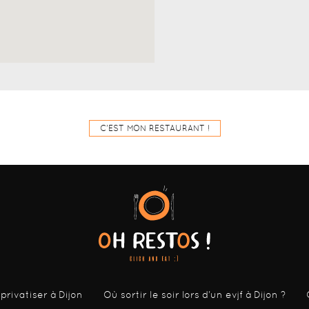
C'EST MON RESTAURANT !
 privatiser à Dijon
Où sortir le soir lors d’un evjf à Dijon ?